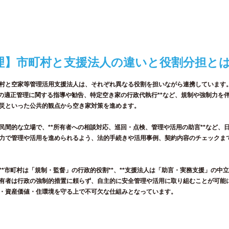
理】市町村と支援法人の違いと役割分担と
村と空家等管理活用支援法人は、それぞれ異なる役割を担いながら連携しています
家の適正管理に関する指導や勧告、特定空き家の行政代執行**など、規制や強制力を
災といった公共的観点から空き家対策を進めます。
民間的な立場で、**所有者への相談対応、巡回・点検、管理や活用の助言**など、
力で管理や活用を進められるよう、法的手続きや活用事例、契約内容のチェックま
*市町村は「規制・監督」の行政的役割**、**支援法人は「助言・実務支援」の中立
有者は行政の強制的措置に頼らず、自主的に安全管理や活用に取り組むことが可能
・資産価値・住環境を守る上で不可欠な仕組みとなっています。