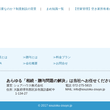
必要なのか？制度創設の背景
｜
まめ知識一覧
｜
【空家管理】空き家所有者
続とは
≫贈与とは
≫料金プラン
A
≫会社概要
≫お問合せ
あらゆる「相続・贈与問題の解決」は当社へお任せくださ
運営: シェアハウス株式会社
電話: 072-275-5815
MAIL: info@souzoku-zouyo.jp
住所: 大阪府堺市西区浜寺諏訪森町中
1-134-27
© 2017 souzoku-zouyo.jp