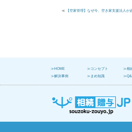
≪
【空家管理】なぜ今、空き家支援法人が
≫HOME
≫コンセプト
≫相
≫解決事例
≫まめ知識
≫Q&