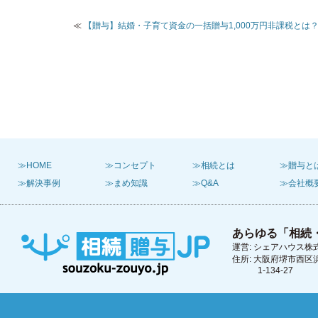
≪
【贈与】結婚・子育て資金の一括贈与1,000万円非課税とは
≫HOME
≫コンセプト
≫相続とは
≫贈与と
≫解決事例
≫まめ知識
≫Q&A
≫会社概
あらゆる「相続
運営: シェアハウス株
住所: 大阪府堺市西区
1-134-27